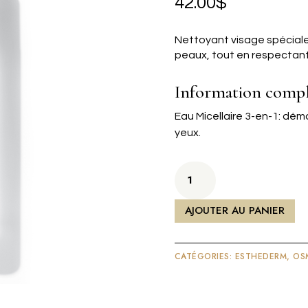
42.00
$
Nettoyant visage spéciale
peaux, tout en respectant 
Information comp
Eau Micellaire 3-en-1: démaq
yeux.
quantité
de
Eau
AJOUTER AU PANIER
micellaire
200ml
CATÉGORIES:
ESTHEDERM
,
OS