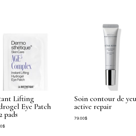
tant Lifting
Soin contour de ye
rogel Eye Patch
active repair
2 pads
79.00
$
00
$