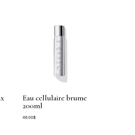
ux
Eau cellulaire brume
200ml
48.00
$