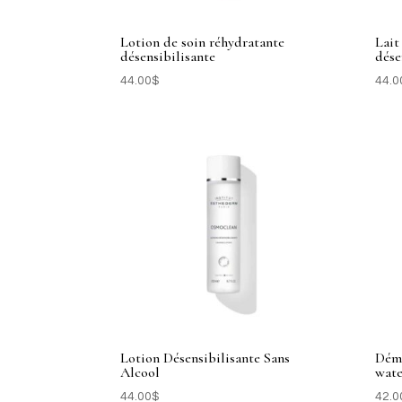
Lotion de soin réhydratante
Lait
désensibilisante
dése
44.00
$
44.0
Lotion Désensibilisante Sans
Déma
Alcool
wate
44.00
$
42.0