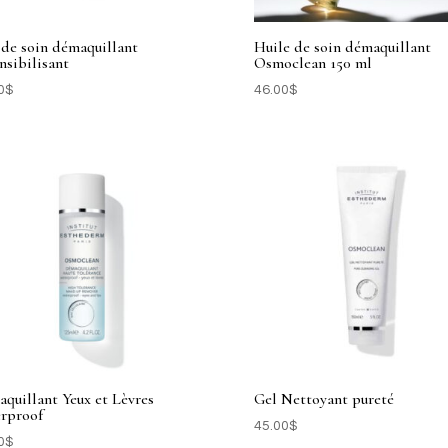
 de soin démaquillant
Huile de soin démaquillant
nsibilisant
Osmoclean 150 ml
0
$
46.00
$
quillant Yeux et Lèvres
Gel Nettoyant pureté
rproof
45.00
$
0
$