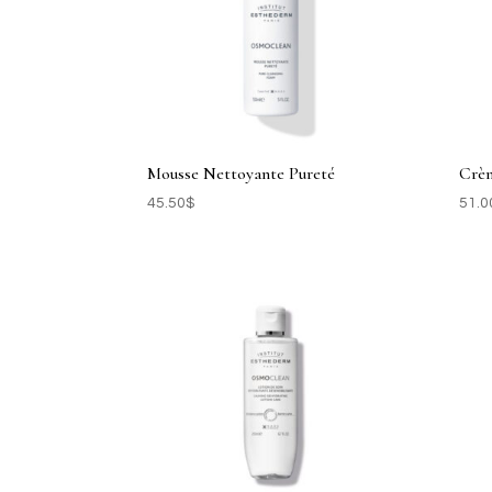
Mousse Nettoyante Pureté
Crèm
45.50
$
51.0