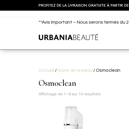
PROFITEZ DE LA LIVRAISON GRATUITE À PARTIR DE
**Avis Important – Nous serons fermés du 20
Accueil
/
Soins de la peau
/ Osmoclean
Osmoclean
Trié
Affichage de 1–9 sur 10 résultats
par
popularité