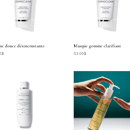
e douce désincrustante
Masque gomme clarifiant
0
$
53.00
$