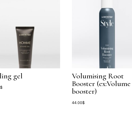
ling gel
Volumising Root
Booster (ex:Volume
0
$
booster)
44.00
$